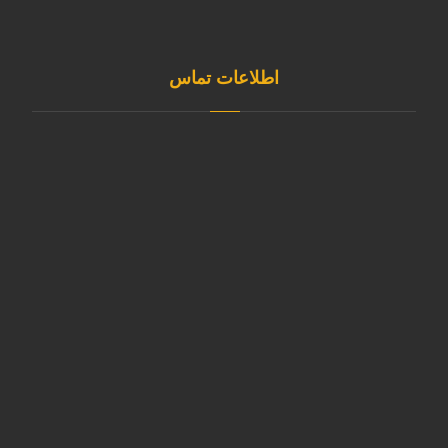
اطلاعات تماس
آدرس مازندران، بابل کیلومتر ۷ جاده بابل به کیاکلا بعد از
روستای قائمیه صنایع بسته بندی کیمان خزر کد پستی :
۴۷۴۷۱۶۳۱۵۰
۳۲۰۷۷۸۶۵– ۰۱۱
۳۲۰۷۷۲۵۰–۰۱۱
011-32077866
۰۹۱۲۱۷۶۲۲۹۳