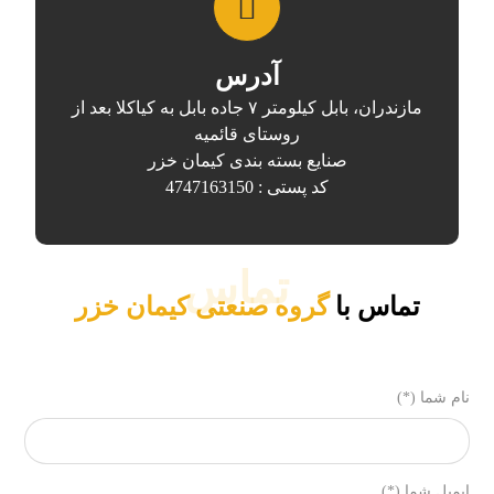
آدرس
مازندران، بابل کیلومتر ۷ جاده بابل به کیاکلا بعد از
روستای قائمیه
صنایع بسته بندی کیمان خزر
کد پستی : 4747163150
تماس
تماس با
گروه صنعتی کیمان خزر
نام شما (*)
ایمیل شما (*)