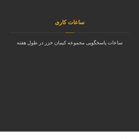
info@kimankhazar.ir
ساعات کاری
ساعات پاسخگویی مجموعه کیمان خزر در طول هفته
شنبه تا چهارشنبه
9:00 الی 18:00
پنجشنبه
10:00 الی 14:00
جمعه
پشتیبانی با ایمیل