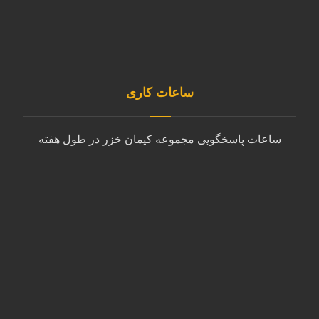
info@kimankhazar.ir
ساعات کاری
ساعات پاسخگویی مجموعه کیمان خزر در طول هفته
شنبه تا چهارشنبه
9:00 الی 18:00
پنجشنبه
10:00 الی 14:00
جمعه
پشتیبانی با ایمیل