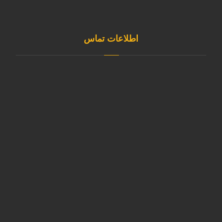
اطلاعات تماس
آدرس مازندران، بابل کیلومتر ۷ جاده بابل به کیاکلا بعد از
روستای قائمیه صنایع بسته بندی کیمان خزر کد پستی :
۴۷۴۷۱۶۳۱۵۰
۳۲۰۷۷۸۶۵– ۰۱۱
۳۲۰۷۷۲۵۰–۰۱۱
011-32077866
۰۹۱۲۱۷۶۲۲۹۳