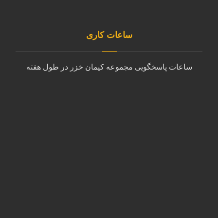
info@kimankhazar.ir
ساعات کاری
ساعات پاسخگویی مجموعه کیمان خزر در طول هفته
شنبه تا چهارشنبه
9:00 الی 18:00
پنجشنبه
10:00 الی 14:00
جمعه
پشتیبانی با ایمیل