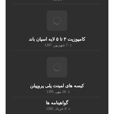
کامپوزیت ۳ تا ۵ لایه اسپان باند
7 شهریور, 1397
کیسه های لمینت پلی پروپیلن
26 مهر, 1395
گواهینامه ها
8 خرداد, 1395