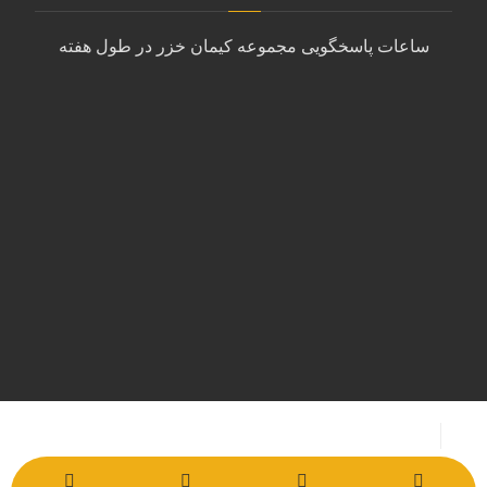
ساعات پاسخگویی مجموعه کیمان خزر در طول هفته
شنبه تا چهارشنبه
9:00 الی 18:00
پنجشنبه
10:00 الی 14:00
جمعه
پشتیبانی با ایمیل