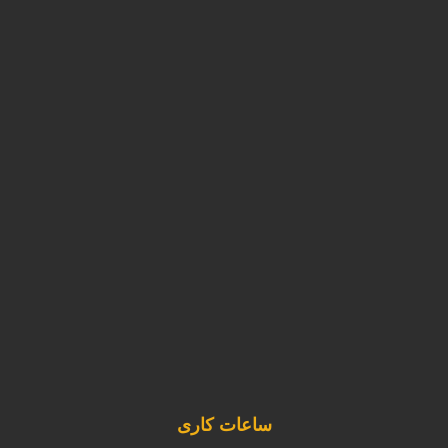
۳۲۰۷۷۸۶۵– ۰۱۱
۳۲۰۷۷۲۵۰–۰۱۱
011-32077866
۰۹۱۲۱۷۶۲۲۹۳
info@kimankhazar.ir
ساعات کاری