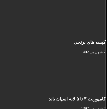
کیسه های برنجی
7 شهریور, 1402
کامپوزیت ۳ تا ۵ لایه اسپان باند
7 شهریور, 1397